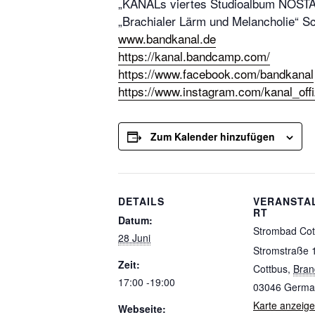
„KANALs viertes Studioalbum NOSTAL
„Brachialer Lärm und Melancholie“ Sc
www.bandkanal.de
https://kanal.bandcamp.com/
https://www.facebook.com/bandkanal
https://www.instagram.com/kanal_offi
Zum Kalender hinzufügen
DETAILS
VERANSTA
RT
Datum:
Strombad Cot
28 Juni
Stromstraße 
Zeit:
Cottbus
,
Bran
17:00 -19:00
03046
Germa
Karte anzeig
Webseite: