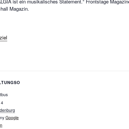
GIA ist ein musikalisches Statement.“ Frontstage Magazin
hall Magazin.
ziel
LTUNGSO
tbus
14
denburg
ny
Google
en